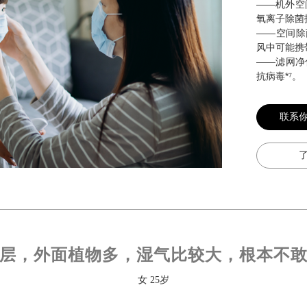
——机外空
氧离子除菌
——空间除
风中可能携
——滤网净
抗病毒
*⁷
。
联系
层，外面植物多，湿气比较大，根本不
女 25岁