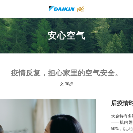
安心空气
疫情反复，担心家里的空气安全。
女 30岁
后疫情
大金特有多
——机内翅片
50%，烘灭