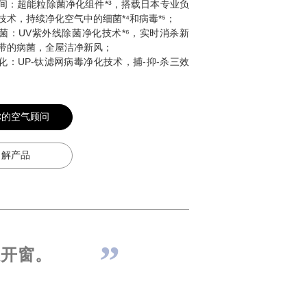
间：超能粒除菌净化组件*³，搭载日本专业负
技术，持续净化空气中的细菌*⁴和病毒*⁵；
菌：UV紫外线除菌净化技术
*⁶
，实时消杀新
带的病菌，全屋洁净新风；
化：UP-
，捕-抑-杀三效
钛滤网病毒净化技术
你的空气顾问
了解产品
敢开窗。