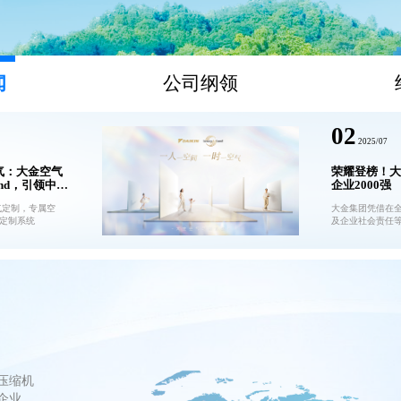
闻
公司纲领
02
2025/07
气：大金空气
荣耀登榜！大
Land，引领中国
企业2000强
气定制，专属空
大金集团凭借在
空气定制系统
及企业社会责任
布斯全球企业20
空气解决方案领
压缩机
企业。